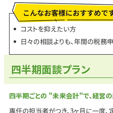
お問い合わせ・無
コストを抑えたい方
日々の相談よりも、年間の税務
Facebook
English
四半期面談プラン
四半期ごとの "未来会計"で、経営
専任の担当者がつき、3ヶ月に一度